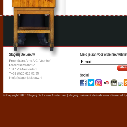
Slagerij De Leeuw
Meld je aan voor onze nieuwsbrief
Propriétaire Arno A.C. Veenhof
Utrechtsestraat 92
Abon
1017 VS Amsterdam
T+31 (0)20 623 02 35
Social
info[at]slagerijdeleeuw.nl
© Copyright 2026 Slagerij De Leeuw Amsterdam | slagerij, traiteur & delicatessen - Powered b