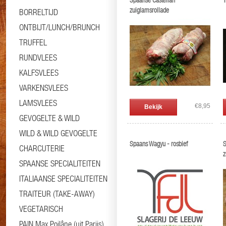
Spaanse Castellan
T
zuiglamsrollade
BORRELTIJD
ONTBIJT/LUNCH/BRUNCH
TRUFFEL
RUNDVLEES
KALFSVLEES
VARKENSVLEES
LAMSVLEES
€8,95
Bekijk
GEVOGELTE & WILD
WILD & WILD GEVOGELTE
Spaans Wagyu - rosbief
S
CHARCUTERIE
z
SPAANSE SPECIALITEITEN
ITALIAANSE SPECIALITEITEN
TRAITEUR (TAKE-AWAY)
VEGETARISCH
PAIN Max Poilâne (uit Parijs)