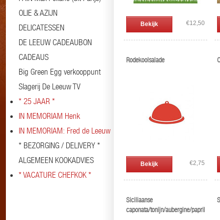
OLIE & AZIJN
€12,50
Bekijk
DELICATESSEN
DE LEEUW CADEAUBON
CADEAUS
Rodekoolsalade
C
Big Green Egg verkooppunt
Slagerij De Leeuw TV
* 25 JAAR *
IN MEMORIAM Henk
IN MEMORIAM: Fred de Leeuw
* BEZORGING / DELIVERY *
ALGEMEEN KOOKADVIES
€2,75
Bekijk
* VACATURE CHEFKOK *
Siciliaanse
S
caponata/tonijn/aubergine/paprika/to