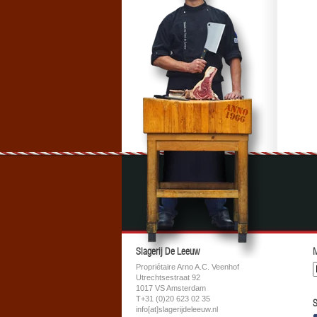
Slagerij De Leeuw
M
Propriétaire Arno A.C. Veenhof
Utrechtsestraat 92
1017 VS Amsterdam
T+31 (0)20 623 02 35
S
info[at]slagerijdeleeuw.nl