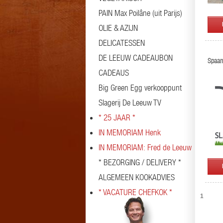
PAIN Max Poilâne (uit Parijs)
OLIE & AZIJN
DELICATESSEN
DE LEEUW CADEAUBON
Spaan
CADEAUS
Big Green Egg verkooppunt
Slagerij De Leeuw TV
* 25 JAAR *
IN MEMORIAM Henk
IN MEMORIAM: Fred de Leeuw
* BEZORGING / DELIVERY *
ALGEMEEN KOOKADVIES
* VACATURE CHEFKOK *
1