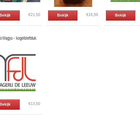
€21,50
€16,50
Bekijk
Bekijk
Bekijk
s Wagyu - kogelbiefstuk
€13,50
Bekijk