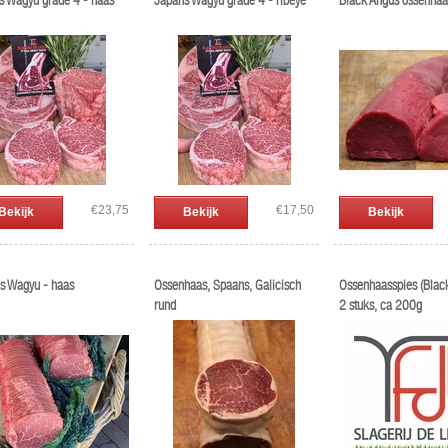
s Wagyu grade 4 - haas
Japans Wagyu grade 4 - ribeye
Black Angus ossenhaa
€23,75
€17,50
Bekijk
Bekijk
Bekijk
s Wagyu - haas
Ossenhaas, Spaans, Galicisch
Ossenhaasspies (Black
rund
2 stuks, ca 200g