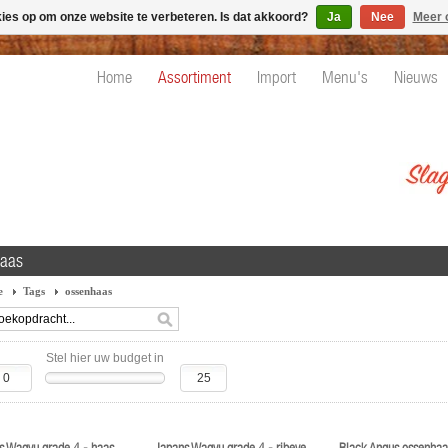
kies op om onze website te verbeteren. Is dat akkoord?
Ja
Nee
Meer 
Home
Assortiment
Import
Menu's
Nieuws
aas
e
Tags
ossenhaas
Stel hier uw budget in