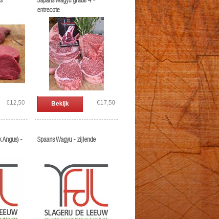
s
Japans Wagyu grade 4 -
entrecote
€12,50
€17,50
Bekijk
 Angus) -
Spaans Wagyu - zijlende