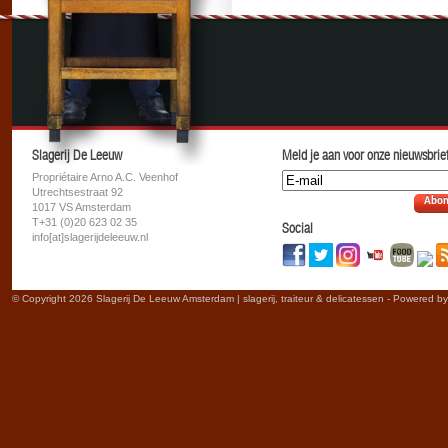
Slagerij De Leeuw
Meld je aan voor onze nieuwsbrief
Propriétaire Arno A.C. Veenhof
Utrechtsestraat 92
Abon
1017 VS Amsterdam
T+31 (0)20 623 02 35
Social
info[at]slagerijdeleeuw.nl
© Copyright 2026 Slagerij De Leeuw Amsterdam | slagerij, traiteur & delicatessen - Powered b