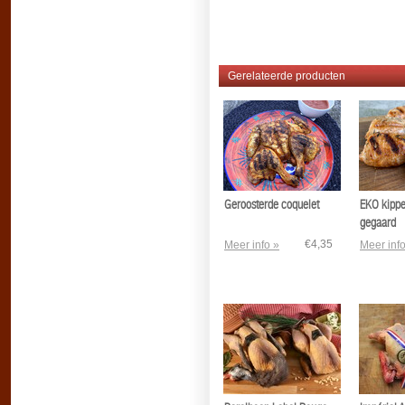
Gerelateerde producten
Geroosterde coquelet
EKO kippen
gegaard
€4,35
Meer info »
Meer info