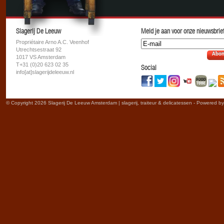
Slagerij De Leeuw
Meld je aan voor onze nieuwsbrief
Propriétaire Arno A.C. Veenhof
Utrechtsestraat 92
Abon
1017 VS Amsterdam
T+31 (0)20 623 02 35
Social
info[at]slagerijdeleeuw.nl
© Copyright 2026 Slagerij De Leeuw Amsterdam | slagerij, traiteur & delicatessen - Powered b