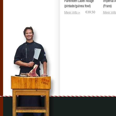
Parelhoen Label Rouge
Impérial A
(pintade/guinea fowl)
(Frans)
€39,50
Meer info »
Meer info