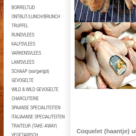
BORRELTIJD
ONTBIJT/LUNCH/BRUNCH
TRUFFEL
RUNDVLEES
KALFSVLEES
Informatie
Specificaties
VARKENSVLEES
LAMSVLEES
SCHAAP (ooi/gerijpt)
GEVOGELTE
WILD & WILD GEVOGELTE
CHARCUTERIE
SPAANSE SPECIALITEITEN
ITALIAANSE SPECIALITEITEN
TRAITEUR (TAKE-AWAY)
Coquelet (haantje) u
VEGETARISCH