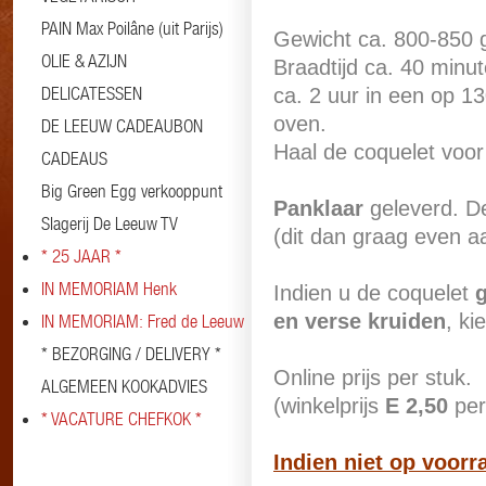
PAIN Max Poilâne (uit Parijs)
Gewicht ca. 800-850 g
OLIE & AZIJN
Braadtijd ca. 40 minu
DELICATESSEN
ca. 2 uur in een op 1
oven.
DE LEEUW CADEAUBON
Haal de coquelet voor
CADEAUS
Big Green Egg verkooppunt
Panklaar
geleverd. D
Slagerij De Leeuw TV
(dit dan graag even a
* 25 JAAR *
IN MEMORIAM Henk
Indien u de coquelet
en verse kruiden
, ki
IN MEMORIAM: Fred de Leeuw
* BEZORGING / DELIVERY *
Online prijs per stuk.
ALGEMEEN KOOKADVIES
(winkelprijs
E 2,50
per
* VACATURE CHEFKOK *
Indien niet op voorra