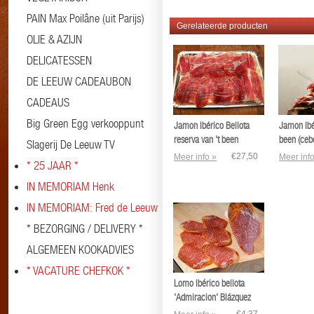
PAIN Max Poilâne (uit Parijs)
Gerelateerde producten
OLIE & AZIJN
DELICATESSEN
DE LEEUW CADEAUBON
CADEAUS
Big Green Egg verkooppunt
Jamon Ibérico Bellota
Jamon Ibé
reserva van 't been
been (ceb
Slagerij De Leeuw TV
'Admiracion' - Blázquez
€27,50
Meer info »
Meer info
* 25 JAAR *
IN MEMORIAM Henk
IN MEMORIAM: Fred de Leeuw
* BEZORGING / DELIVERY *
ALGEMEEN KOOKADVIES
* VACATURE CHEFKOK *
Lomo Ibérico bellota
'Admiracion' Blázquez