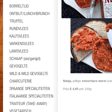
BORRELTIJD
ONTBIJT/LUNCH/BRUNCH
TRUFFEL
RUNDVLEES
KALFSVLEES
VARKENSVLEES
LAMSVLEES
SCHAAP (ooi/gerijpt)
Informatie
Specificaties
GEVOGELTE
WILD & WILD GEVOGELTE
CHARCUTERIE
Nduja,
pittige
smeerbare worst
(var
SPAANSE SPECIALITEITEN
Prijs
E 4,95
per 100g
ITALIAANSE SPECIALITEITEN
TRAITEUR (TAKE-AWAY)
VEGETARISCH