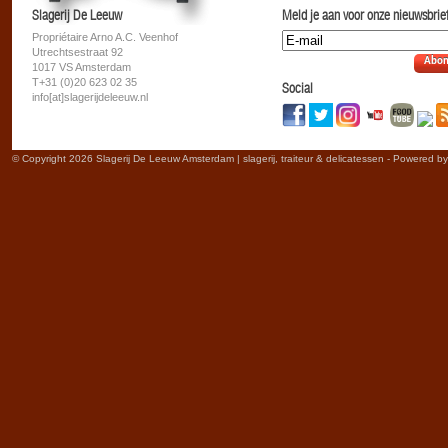
Slagerij De Leeuw
Meld je aan voor onze nieuwsbrief
Propriétaire Arno A.C. Veenhof
Utrechtsestraat 92
Abon
1017 VS Amsterdam
T+31 (0)20 623 02 35
Social
info[at]slagerijdeleeuw.nl
© Copyright 2026 Slagerij De Leeuw Amsterdam | slagerij, traiteur & delicatessen - Powered b