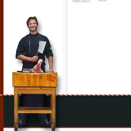
€4,37
Meer info »