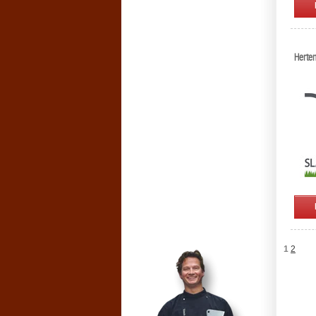
Herten
1
2