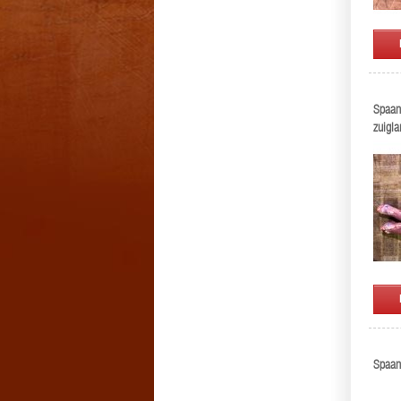
Spaan
zuigl
Spaan