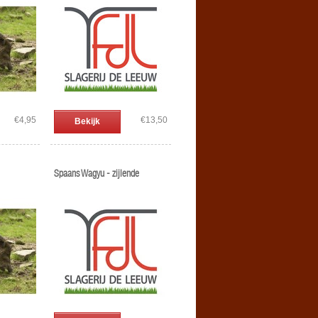
€4,95
€13,50
Bekijk
Spaans Wagyu - zijlende