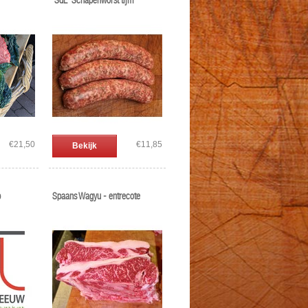
'SdL' Schapenworst tijm
€21,50
€11,85
Bekijk
p
Spaans Wagyu - entrecote