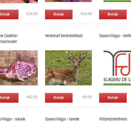
€16,50
€14,50
Bekijk
Bekijk
Bekijk
se Castellan
Hertenkalf (hertenbiefstuk)
Spaans Wagyu - biefs
amsschouder
€62,50
€8,50
Bekijk
Bekijk
Bekijk
s Wagyu - sukade
Spaans Wagyu - bavette
Wildzwijnstoofvlees