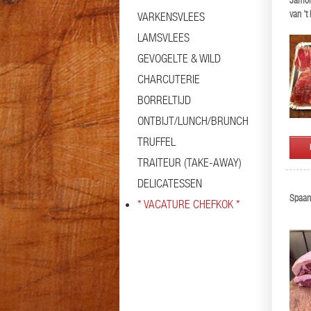
Jamon 
van 't
VARKENSVLEES
Blázq
LAMSVLEES
GEVOGELTE & WILD
CHARCUTERIE
BORRELTIJD
ONTBIJT/LUNCH/BRUNCH
TRUFFEL
TRAITEUR (TAKE-AWAY)
DELICATESSEN
Spaan
* VACATURE CHEFKOK *