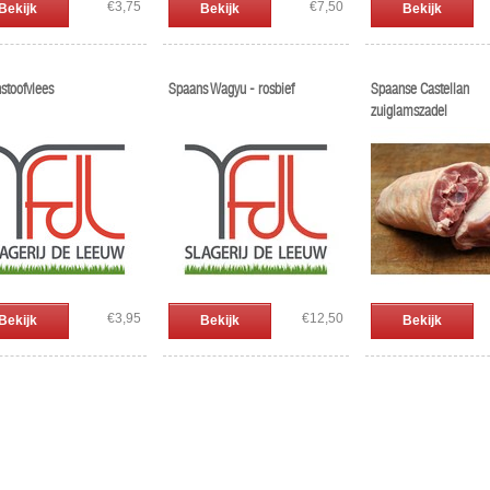
€3,75
€7,50
Bekijk
Bekijk
Bekijk
stoofvlees
Spaans Wagyu - rosbief
Spaanse Castellan
zuiglamszadel
€3,95
€12,50
Bekijk
Bekijk
Bekijk