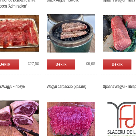
Ibérico Bellota reserva
Black Angus - bavette
Spaans Wagyu - haas
 been 'Admiracion' -
uez
€27,50
€9,95
Bekijk
Bekijk
Bekijk
s Wagyu - ribeye
Wagyu carpaccio (Spaans)
Spaans Wagyu - ribla