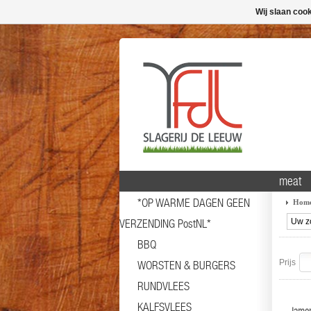
Wij slaan coo
meat
*OP WARME DAGEN GEEN
Hom
VERZENDING PostNL*
BBQ
Prijs
WORSTEN & BURGERS
RUNDVLEES
KALFSVLEES