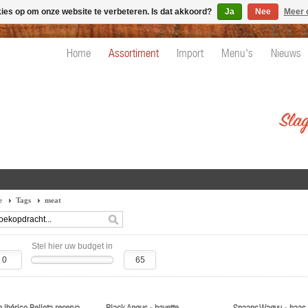
kies op om onze website te verbeteren. Is dat akkoord?
Ja
Nee
Meer 
Home
Assortiment
Import
Menu's
Nieuws
e
Tags
meat
Stel hier uw budget in