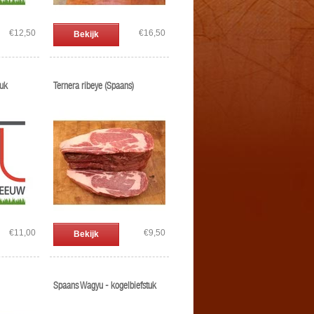
€12,50
€16,50
Bekijk
tuk
Ternera ribeye (Spaans)
€11,00
€9,50
Bekijk
Spaans Wagyu - kogelbiefstuk