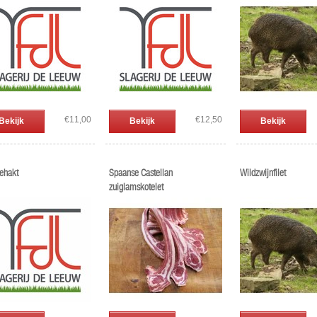
€11,00
€12,50
Bekijk
Bekijk
Bekijk
gehakt
Spaanse Castellan
Wildzwijnfilet
zuiglamskotelet