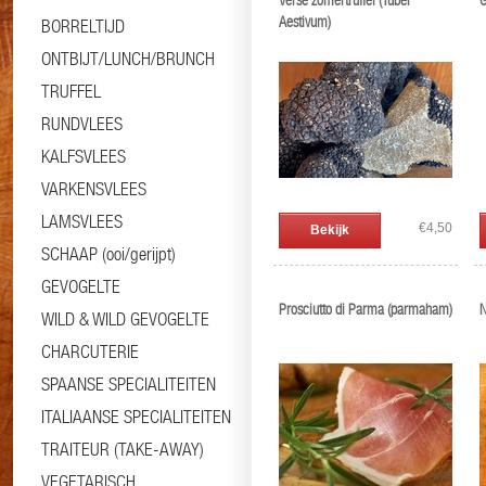
Verse zomertruffel (Tuber
G
Aestivum)
BORRELTIJD
ONTBIJT/LUNCH/BRUNCH
TRUFFEL
RUNDVLEES
KALFSVLEES
VARKENSVLEES
LAMSVLEES
€4,50
Bekijk
SCHAAP (ooi/gerijpt)
GEVOGELTE
Prosciutto di Parma (parmaham)
N
WILD & WILD GEVOGELTE
CHARCUTERIE
SPAANSE SPECIALITEITEN
ITALIAANSE SPECIALITEITEN
TRAITEUR (TAKE-AWAY)
VEGETARISCH