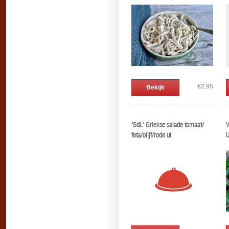
€2,95
Bekijk
'SdL' Griekse salade tomaat/
V
feta/olijf/rode ui
U