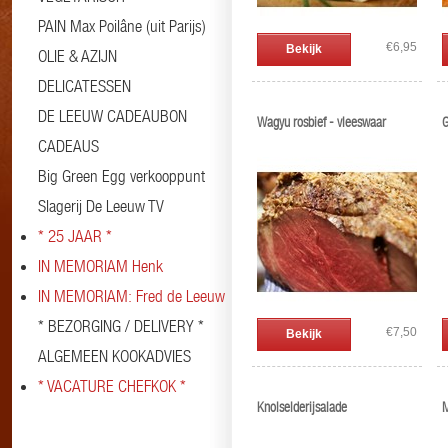
PAIN Max Poilâne (uit Parijs)
€6,95
Bekijk
OLIE & AZIJN
DELICATESSEN
DE LEEUW CADEAUBON
Wagyu rosbief - vleeswaar
G
CADEAUS
Big Green Egg verkooppunt
Slagerij De Leeuw TV
* 25 JAAR *
IN MEMORIAM Henk
IN MEMORIAM: Fred de Leeuw
* BEZORGING / DELIVERY *
€7,50
Bekijk
ALGEMEEN KOOKADVIES
* VACATURE CHEFKOK *
Knolselderijsalade
M