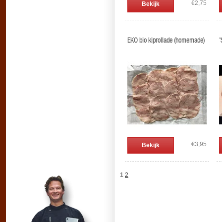
€2,75
Bekijk
EKO bio kiprollade (homemade)
'
€3,95
Bekijk
1
2