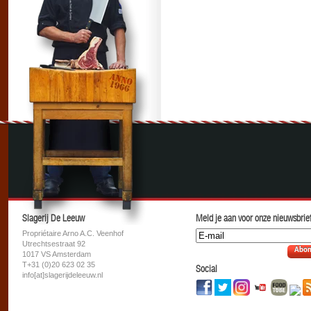
Slagerij De Leeuw
Meld je aan voor onze nieuwsbrief
Propriétaire Arno A.C. Veenhof
Utrechtsestraat 92
Abon
1017 VS Amsterdam
T+31 (0)20 623 02 35
Social
info[at]slagerijdeleeuw.nl