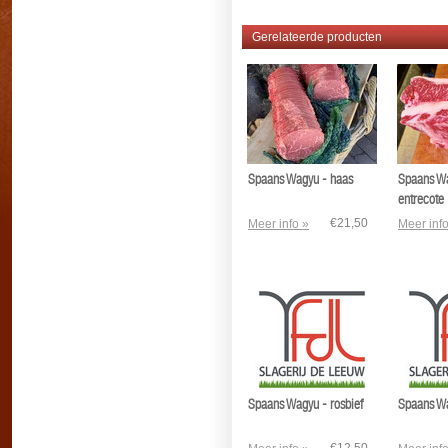
Gerelateerde producten
Spaans Wagyu - haas
Spaans W
entrecote
€21,50
Meer info »
Meer info
Spaans Wagyu - rosbief
Spaans Wa