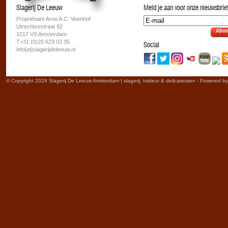
Slagerij De Leeuw
Meld je aan voor onze nieuwsbrief
Propriétaire Arno A.C. Veenhof
Utrechtsestraat 92
Abon
1017 VS Amsterdam
T+31 (0)20 623 02 35
Social
info[at]slagerijdeleeuw.nl
© Copyright 2026 Slagerij De Leeuw Amsterdam | slagerij, traiteur & delicatessen - Powered b